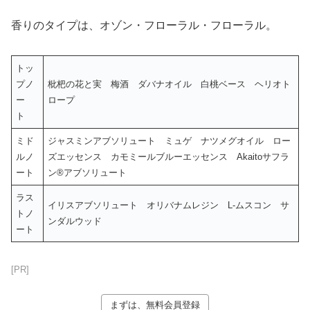
香りのタイプは、オゾン・フローラル・フローラル。
トッ
プノ
枇杷の花と実 梅酒 ダバナオイル 白桃ベース ヘリオト
ー
ロープ
ト
ミド
ジャスミンアブソリュート ミュゲ ナツメグオイル ロー
ルノ
ズエッセンス カモミールブルーエッセンス Akaitoサフラ
ート
ン®︎アブソリュート
ラス
イリスアブソリュート オリバナムレジン L-ムスコン サ
トノ
ンダルウッド
ート
[PR]
まずは、無料会員登録