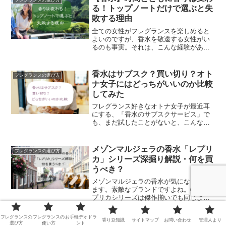
フレグランスの選び方
る！トップノートだけで選ぶと失
敗する理由
全ての女性がフレグランスを楽しめると
よいのですが、香水を敬遠する女性がい
るのも事実。それは、こんな経験がある
からではないでしょうか。ショップで試
した時と香りが違う香りがどう変わるか
わからないから、香水は怖くてつけられ
香水はサブスク？買い切り？オト
フレグランスの選び方
ないこのような悩みがある...
ナ女子にはどっちがいいのか比較
してみた
フレグランス好きなオトナ女子が最近耳
にする、「香水のサブスクサービス」で
も、まだ試したことがないと、こんな疑
問も。香水のサブスク？面白そうだけ
ど、自分で選べるのかしら？どんどん送
られてきて、結局持て余すんじゃない？
メゾンマルジェラの香水「レプリ
フレグランスの選び方
この記事では、サブスクと普...
カ」シリーズ深掘り解説・何を買
うべき？
メゾンマルジェラの香水が気になってい
ます。素敵なブランドですよね。特にレ
プリカシリーズは傑作揃いでも同じよう
なボトルで、どれを選んでいいか迷って
いるの確かに、一つ一つが結構なお値段
フレグランスの
フレグランスの
お手軽デオドラ
香り豆知識
サイトマップ
お問い合わせ
管理人より
だし、ボトルで買うと100mlです。今日の
カラリアで香水を贈る３つのメリ
選び方
使い方
ント
フレグランスの選び方